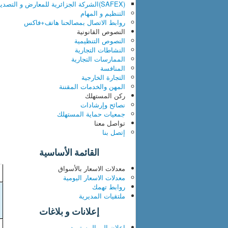
(SAFEX)الشركة الجزائرية للمعارض و التصدير
التنظيم و المهام
روابط الاتصال بمصالحنا
هاتف+فاكس
النصوص القانونية
النصوص التنظيمية
النشاطات التجارية
الممارسات التجارية
المنافسة
التجارة الخارجية
المهن والخدمات المقننة
ركن المستهلك
نصائح وإرشادات
جمعيات حماية المستهلك
تواصل معنا
إتصل بنا
القائمة الأساسية
معدلات الاسعار بالأسواق
معدلات الاسعار اليومية
روابط تهمك
ملتقيات المديرية
إعلانات و بلاغات
إعلان إلى المستوردين