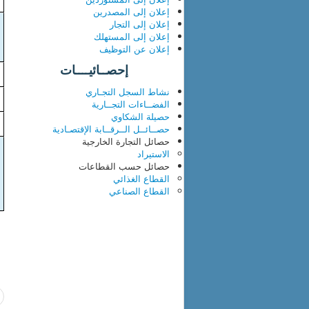
إعلان إلى المصدرين
إعلان إلى التجار
إعلان إلى المستهلك
إعلان عن التوظيف
إحصــائيــــات
نشاط السجل التجـاري
الفضــاءات التجــارية
حصيلة الشكاوي
حصــائــل الــرقــابة الإقتصـادية
حصائل التجارة الخارجية
الاستيراد
حصائل حسب القطاعات
القطاع الغذائي
القطاع الصناعي