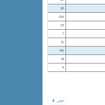
30
255
25
7
12
192
18
4
التالي