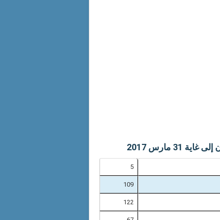
3 مارس 2017
5
109
122
67