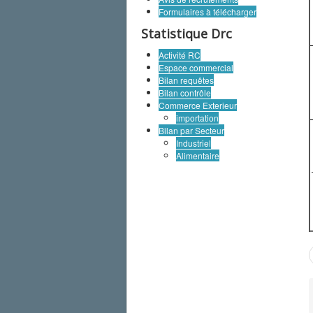
Formulaires à télécharger
Statistique Drc
Activité RC
Espace commercial
Bilan requêtes
Bilan contrôle
Commerce Exterieur
importation
Bilan par Secteur
Industriel
Alimentaire