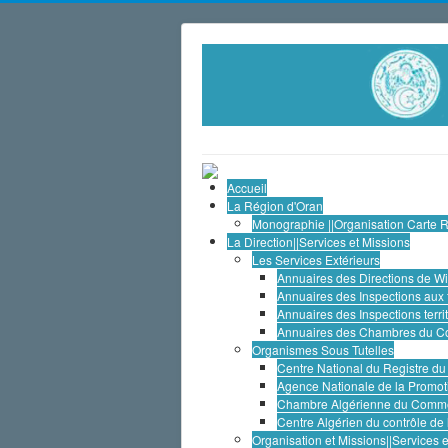
Accueil
La Région d'Oran
Monographie ||Organisation Carte 
La Direction||Services et Missions
Les Services Extérieurs
Annuaires des Directions de 
Annuaires des Inspections aux 
Annuaires des Inspections territ
Annuaires des Chambres du Co
Organismes Sous Tutelles
Centre National du Registre 
Agence Nationale de la Promo
Chambre Algérienne du Commer
Centre Algérien du contrôle de
Organisation et Missions||Services 