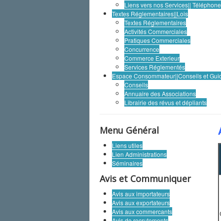
Liens vers nos Services|| Téléphon
Textes Réglementaires||Lois
Textes Réglementaires
Activités Commerciales
Pratiques Commerciales
Concurrence
Commerce Exterieur
Services Réglementés
Espace Consommateur||Conseils et Gui
Conseils
Annuaire des Associations
Librairie des révus et dépliants
Menu Général
Liens utiles
Lien Administrations
Séminaires
Avis et Communiquer
Avis aux importateurs
Avis aux exportateurs
Avis aux commercants
Avis de recrutements