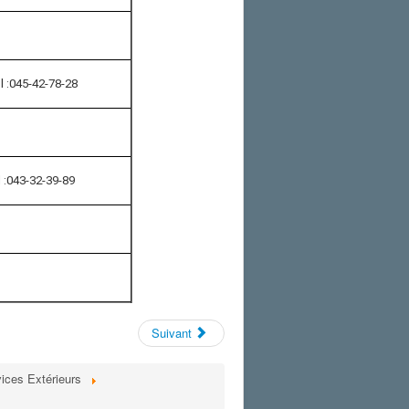
l :045-42-78-28
l :043-32-39-89
Suivant
ices Extérieurs