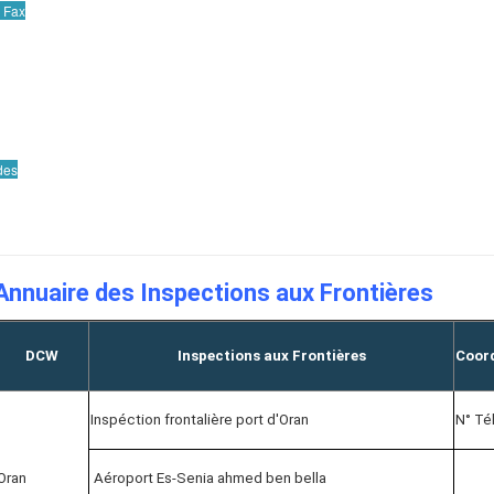
e Fax
des
Annuaire des Inspections aux Frontières
DCW
Inspections aux Frontières
Coor
Inspéction frontalière port d'Oran
N° Tél
Oran
Aéroport Es-Senia ahmed ben bella